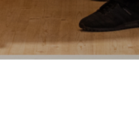
Tre percorsi differenti e
un’offerta formativa ricca e
completa, per garantire a ogni
studente una preparazione
specifica in tutti gli ambiti del
Design del Legno.